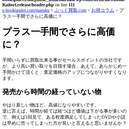
Kaitori.release/header.php
on line
111
e-bookspider.com/maruku
>
ぶっく買取.com
>
お得コラム
>
プ
ラス一手間でさらに高価に？
プラス一手間でさらに高価
に？
手間いらずに買取出来る事がセールスポイントの当社です
が、より高い買い取りを目指す場合、あえて、あらかじめ一
手間かけて頂くと、査定価格のアップにつながりやすくなり
ます。
発売から時間の経っていない物
やはり新しい物ほど、高値になりやすいです。
逆に言えば、時間が経てば経つほど価値は下がる事が多いの
で、例えば1回見て、ある程度満足してしまったDVDや小説
は早めに売ってしまった方が良いと言えると思いませんか？