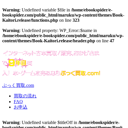
Warning
: Undefined variable $file in
/home/ebookspider/e-
bookspider.com/public_html/maruku/wp-content/themes/Book-
Kaitori.release/functions.php
on line
323
Warning
: Undefined property: WP_Error::$name in
/home/ebookspider/e-bookspider.com/public_html/maruku/wp-
content/themes/Book-Kaitori.release/header.php
on line
47
ぶっく買取.com
買取の流れ
FAQ
お申込
Warning
: Undefined variable $titleOff in
/home/ebookspider/e-
bookspider.com/public_html/maruku/wp-content/themes/Book-